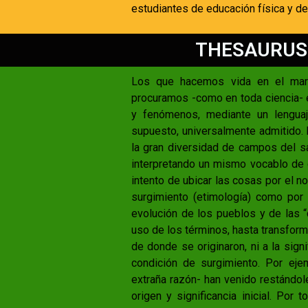
estudiantes de educación física y d
THESAURUS 
Los que hacemos vida en el marav
procuramos -como en toda ciencia- e
y fenómenos, mediante un lenguaj
supuesto, universalmente admitido. 
la gran diversidad de campos del s
interpretando un mismo vocablo de di
intento de ubicar las cosas por el n
surgimiento (etimología) como por 
evolución de los pueblos y de las 
uso de los términos, hasta transform
de donde se originaron, ni a la sign
condición de surgimiento. Por eje
extraña razón- han venido restándole
origen y significancia inicial. Po