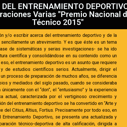
 DEL ENTRENAMIENTO DEPORTIVO -
eraciones Varias "Premio Nacional de
Técnico 2015"
ón y/o escribir acerca del entrenamiento deportivo y de la
 sencillamente un atrevimiento. Y es que éste es un tema
ase de sistemáticas y serias investigaciones- se ha ido
tura científica y consolidándose en su contenido como un
 eso, el entrenamiento deportivo es un asunto que requiere
y de estudios científicos serios. Actualmente, dirigir el
 un proceso de preparación de muchos años, se diferencia
pios y mediados del siglo pasado, cuando se consideraba
a únicamente con el “don”, el “entusiasmo” y la experiencia
ca actual, caracterizada por el vertiginoso crecimiento y
ción del entrenamiento deportivo se ha convertido en “Arte y
e del Citius, Altius, Fortius. Precisamente por todo eso, en
 Entrenamiento Deportivo, se presenta una actualizada y
aración técnico-deportiva de alta calificación, dirigida a