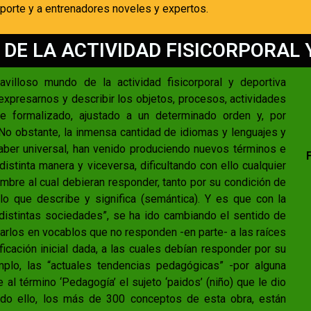
eporte y a entrenadores noveles y expertos.
DE LA ACTIVIDAD FISICORPORAL 
illoso mundo de la actividad fisicorporal y deportiva
xpresarnos y describir los objetos, procesos, actividades
e formalizado, ajustado a un determinado orden y, por
No obstante, la inmensa cantidad de idiomas y lenguajes y
aber universal, han venido produciendo nuevos términos e
stinta manera y viceversa, dificultando con ello cualquier
ombre al cual debieran responder, tanto por su condición de
lo que describe y significa (semántica). Y es que con la
“distintas sociedades”, se ha ido cambiando el sentido de
arlos en vocablos que no responden -en parte- a las raíces
ificación inicial dada, a las cuales debían responder por su
mplo, las “actuales tendencias pedagógicas” -por alguna
 al término ‘Pedagogía’ el sujeto ‘paidos’ (niño) que le dio
r todo ello, los más de 300 conceptos de esta obra, están