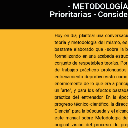
- METODOLOGÍA
Prioritarias - Consid
Hoy en día, plantear una conversaci
teoría y metodología del mismo, es
bastante elaborado que -sobre la b
formalizando en una acabada estruc
conjunto de respetables teorías. Por
de trabajos prácticos prolongados 
entrenamiento deportivo visto como
enormemente de lo que era a princi
un “arte”, y para los efectos bastab
práctica del entrenador. En la épo
progreso técnico-científico, la direc
Ciencia” para la búsqueda y el alcanc
este manual sobre Metodología del
original visión del proceso de prep