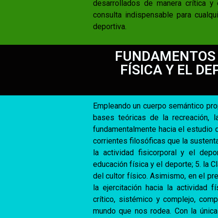
desarrollados de manera crítica y 
consulta indispensable para cualqui
deportiva.
FUNDAMENTOS T
FÍSICA Y EL D
Empleando un cuerpo semántico propi
bases teóricas de la recreación, l
fundamentalmente hacia el estudio de: 
corrientes filosóficas que la sustent
la actividad fisicorporal y el de
educación física y el deporte; 5. la
del cultor físico. Asimismo, en el p
la ejercitación hacia la actividad 
crítico, sistémico y complejo, com
mundo que nos rodea. Con la única 