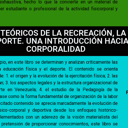
exhaustiva, hecho lo que la convierte en un material de
er estudiante o profesional de la actividad fisicorporal y
EÓRICOS DE LA RECREACIÓN, LA
EPORTE. UNA INTRODUCCIÓN HACIA 
CORPORALIDAD
o, en este libro se determinan y analizan críticamente las
a educación física y el deporte. El contenido se orienta
1. el origen y la evolución de la ejercitación física; 2. las
an; 3. los aspectos legales y la estructura organizacional de
porte en Venezuela; 4. el estudio de la Pedagogía de la
 Clase como la forma fundamental de organización de la labor
recitado contenido se aprecia marcadamente la evolución de
físico-corporal y deportiva desde los enfoques histórico-
plementados con un aderezo de la visión materialista del
pretensión de proporcionar conocimientos, este libro se