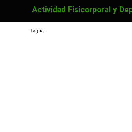
Actividad Fisicorporal y De
Taguari